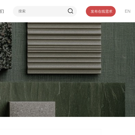
介
们
EN
发布在线需求
誉
们