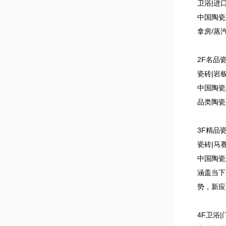
卫浴|进
中国陶瓷
拿房/蒸
2F名品
瓷砖|岩
中国陶瓷
品类陶瓷
3F精品
瓷砖|马
中国陶瓷
涵盖当下
势，新应
4F卫浴|