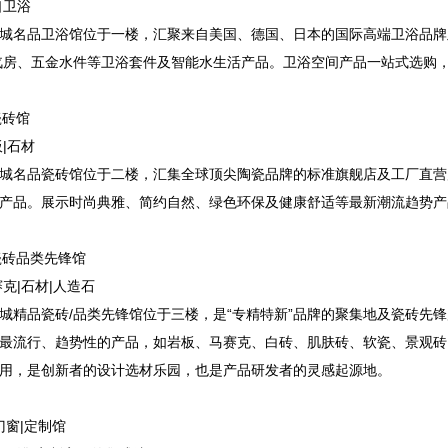
口卫浴
城名品卫浴馆位于一楼，汇聚来自美国、德国、日本的国际高端卫浴品牌
汽房、五金水件等卫浴套件及智能水生活产品。卫浴空间产品一站式选购
瓷砖馆
板|石材
城名品瓷砖馆位于二楼，汇集全球顶尖陶瓷品牌的标准旗舰店及工厂直营
产品。展示时尚典雅、简约自然、绿色环保及健康舒适等最新潮流趋势产
瓷砖品类先锋馆
赛克|石材|人造石
城精品瓷砖/品类先锋馆位于三楼，是“专精特新”品牌的聚集地及瓷砖先锋
最流行、趋势性的产品，如岩板、马赛克、白砖、肌肤砖、软瓷、景观砖
用，是创新者的设计选材乐园，也是产品研发者的灵感起源地。
门窗|定制馆