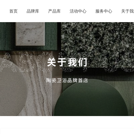
商城动态
超级跑腿
商城简
品牌合集
产品合集
首页
品牌库
产品库
活动中心
服务中心
关于我
行业资讯
会务预订
企业荣
必逛品牌
新品速递
外贸视野
餐饮休闲
联系我
交通指南