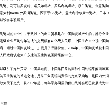
陶瓷、马可波罗瓷砖、诺贝尔磁砖、罗马利奥磁砖、楼兰陶瓷、金意陶陶
意大利florim 弗罗润陶瓷、西班牙CK瓷砖、意大利德尔康卡瓷砖、日
城设有常驻展厅。
陶瓷城的企业中，半数以上的出口贸易是在中国陶瓷城产生的，部分企业
进驻企业平均每年达成的交易额有40亿元人民币。中国生产企业视中国
店，通过中国陶瓷城进一步提升了品牌价值。2004年，中国陶瓷城被中国建
人民政府认定为广东建筑卫生陶瓷国际采购中心。
城吸引了海外买家、中国渠道商、中国集团采购商和中国终端采购商等高
筑卫生陶瓷的首选之地，是珠三角高端消费群的定点采购地，是国内外消
敢为天下之先，从2002年起，每年举办两届的佛山陶博会现已发展成为
卫浴馆