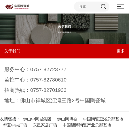
关于我们
更多
服务中心：0757-82723777
监控中心：0757-82780610
招商热线：0757-82701933
地址：佛山市禅城区江湾三路2号中国陶瓷城
友情链接：
佛山中陶城集团
佛山陶博会
中国陶瓷卫浴总部基地
华夏中央广场
东星家居广场
中国淄博陶瓷产业总部基地