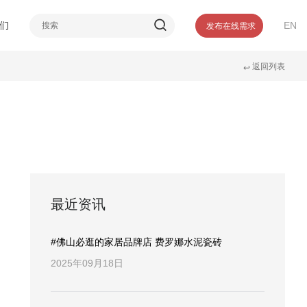
介
们
EN
发布在线需求
誉
返回列表
们
↩
最近资讯
#佛山必逛的家居品牌店 费罗娜水泥瓷砖
2025年09月18日