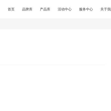
商城动态
超级跑腿
商城简
品牌合集
产品合集
首页
品牌库
产品库
活动中心
服务中心
关于我
行业资讯
会务预订
企业荣
必逛品牌
新品速递
外贸视野
餐饮休闲
联系我
交通指南