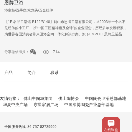
恩牌卫浴
浴室柜/洗手盆/水龙头/五金挂件
【1F·名品卫浴馆·B122/B140】鹤山市恩牌卫浴有限公司，从2003年一个名不
见经传的小工厂，以“中国工匠精神惠及全球”的企业理念，历经多年发展积累，
为世界各国消费者带来卫浴空间一体化解决方案。旗下EMPOLO恩牌卫浴品
牌，不断推出满足国内外用户多元
714
分享微信海报：
产品
简介
联系
友情链接：
佛山中陶城集团
佛山陶博会
中国陶瓷卫浴总部基地
华夏中央广场
东星家居广场
中国淄博陶瓷产业总部基地
全国服务热线: 86-757-82729999
在线询盘