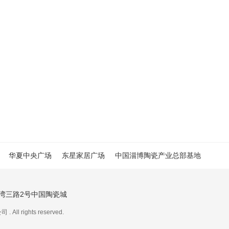
华夏中央广场
东星家居广场
中国淄博陶瓷产业总部基地
湾三路2号中国陶瓷城
rights reserved.