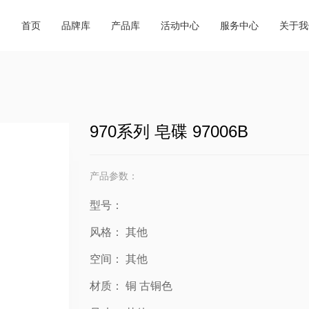
商城动态
超级跑腿
商城简
品牌合集
产品合集
首页
品牌库
产品库
活动中心
服务中心
关于我
行业资讯
会务预订
企业荣
必逛品牌
新品速递
外贸视野
餐饮休闲
联系我
交通指南
970系列 皂碟 97006B
产品参数：
型号：
风格：
其他
空间：
其他
材质：
铜
古铜色