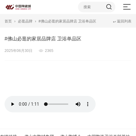
首页
必逛品牌
#佛山必逛的家居品牌店 卫浴单品区
返回列表
↩
#佛山必逛的家居品牌店 卫浴单品区
2025年06月30日
2365