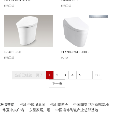
K-77795T-2EXSG-0
KARING 2.0
科勒卫浴
科勒卫浴
K-5401T-3-0
CES9898WCST305
科勒卫浴
TOTO
当前已经第一页了
1
2
3
4
5
...
30
下一页
友情链接：
佛山中陶城集团
佛山陶博会
中国陶瓷卫浴总部基地
华夏中央广场
东星家居广场
中国淄博陶瓷产业总部基地