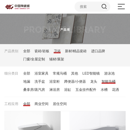
产品类别
全部
瓷砖/岩板
卫浴
新材/精品瓷砖
进口品牌
门窗/全屋定制
辅材/展架
细分类目
全部
浴室家具
常规马桶
其他
LED智能镜
游泳池
地漏
洗手盆
浴室柜
蹲便器/小便器
龙头
智能马桶
桑拿房/蒸汽房
淋浴房
浴缸
五金挂件配件
水槽
花洒
工程应用
全部
商业空间
居住空间