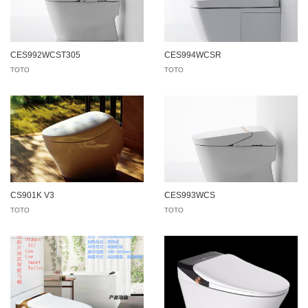
CES992WCST305
CES994WCSR
TOTO
TOTO
CS901K V3
CES993WCS
TOTO
TOTO