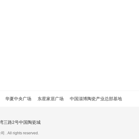
华夏中央广场
东星家居广场
中国淄博陶瓷产业总部基地
湾三路2号中国陶瓷城
rights reserved.