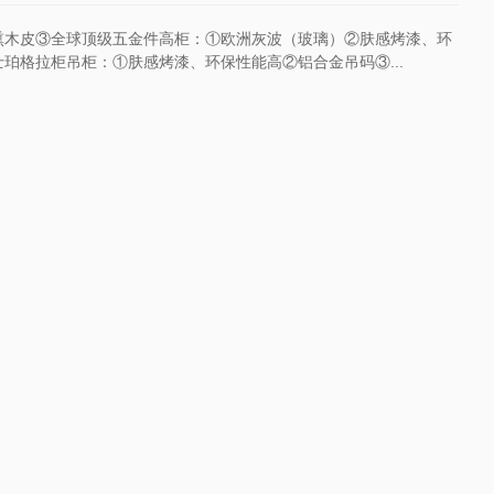
熏木皮③全球顶级五金件高柜：①欧洲灰波（玻璃）②肤感烤漆、环
珀格拉柜吊柜：①肤感烤漆、环保性能高②铝合金吊码③...