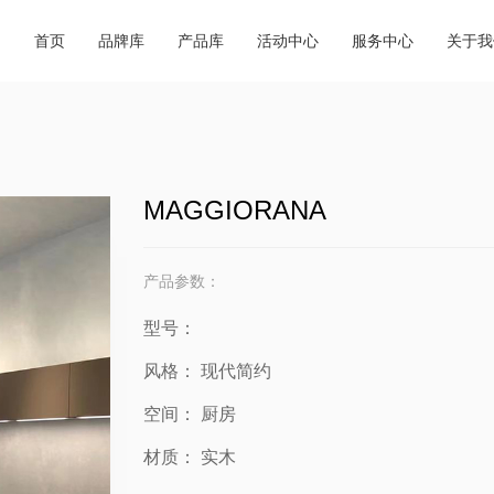
商城动态
超级跑腿
商城简
品牌合集
产品合集
首页
品牌库
产品库
活动中心
服务中心
关于我
行业资讯
会务预订
企业荣
必逛品牌
新品速递
外贸视野
餐饮休闲
联系我
交通指南
MAGGIORANA
产品参数：
型号：
风格：
现代简约
空间：
厨房
材质：
实木