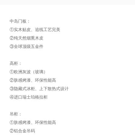
中岛门板：
①实木贴皮、追线工艺完美
②纯天然烟熏木皮
③全球顶级五金件
高柜：
①欧洲灰波（玻璃）
②肤感烤漆、环保性能高
③隐藏式冰柜、上下散热式设计
④进口瑞士珀格拉柜
吊柜：
①肤感烤漆、环保性能高
②铝合金吊码