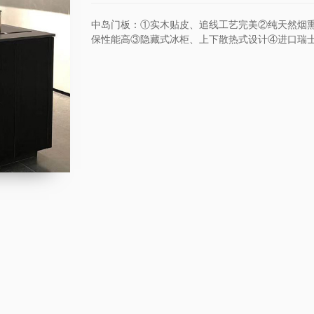
中岛门板：①实木贴皮、追线工艺完美②纯天然烟
保性能高③隐藏式冰柜、上下散热式设计④进口瑞士