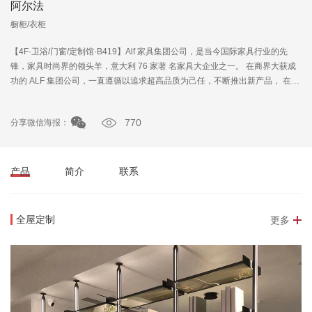
阿尔法
橱柜/衣柜
【4F·卫浴/门窗/定制馆·B419】Alf 家具集团公司，是当今国际家具行业的先
锋，家具时尚界的领头羊，意大利 76 家著 名家具大企业之一。 在商界大获成
功的 ALF 集团公司，一直遵循以追求超高品质为己任，不断推出新产品， 在引
领家居界的潮流...
770
分享微信海报：
产品
简介
联系
全屋定制
更多