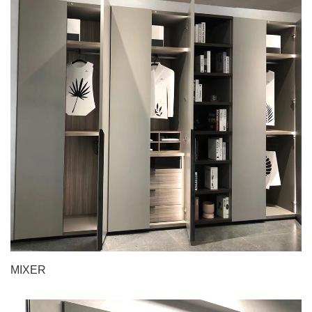
MIXER