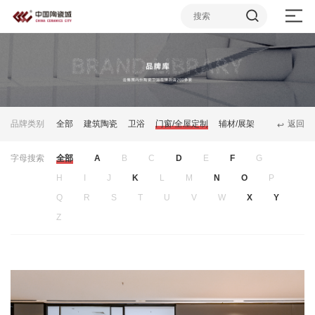
品牌类别
全部
建筑陶瓷
卫浴
门窗/全屋定制
辅材/展架
返回
↩
字母搜索
全部
A
B
C
D
E
F
G
H
I
J
K
L
M
N
O
P
Q
R
S
T
U
V
W
X
Y
Z